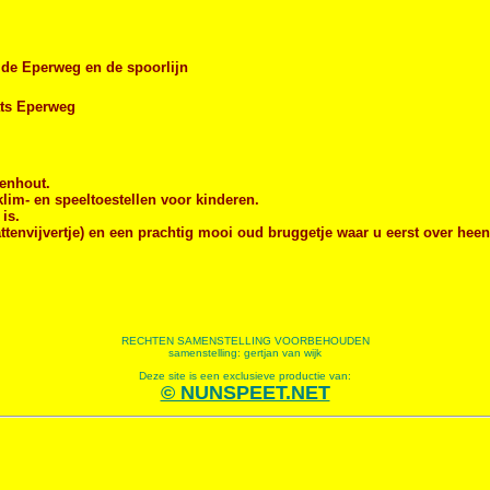
 de Eperweg en de spoorlijn
ats Eperweg
nenhout.
lim- en speeltoestellen voor kinderen.
is.
Kattenvijvertje) en een prachtig mooi oud bruggetje waar u eerst over hee
RECHTEN SAMENSTELLING VOORBEHOUDEN
samenstelling: gertjan van wijk
Deze site is een exclusieve productie van:
© NUNSPEET.NET