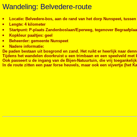
Wandeling: Belvedere-route
Locatie: Belvedere-bos, aan de rand van het dorp Nunspeet, tussen
Lengte: 4 kilometer
Startpunt: P-plaats Zandenboslaan/Eperweg, tegenover Begraafpla
Kopkleur paaltjes: geel
Beheerder: gemeente Nunspeet
Nadere informatie:
De paden bestaan uit bosgrond en zand. Het ruikt er heerlijk naar den
Tijdens het wandelen doorkruist u een trimbaan en een speelveld met k
Ook passeert u de ingang van de Bijen-Natuurtuin, die vrij toegankelijk 
In de route zitten een paar forse heuvels, maar ook een vijvertje (het 